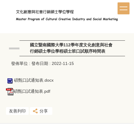
跳
到
主
要
內
容
區
國立暨南國際大學112學年度文化創意與社會
行銷碩士學位學程碩士班口試順序時間表
發佈單位 :
發布日期 :
2022-11-15
碩甄口試通知表.docx
碩甄口試通知表.pdf
友善列印
分享