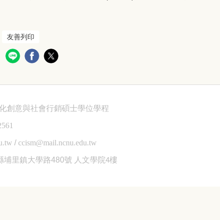
友善列印
文化創意與社會行銷碩士學位學程
2561
u.tw
/
ccism@mail.ncnu.edu.tw
縣埔里鎮大學路480號
人文學院4樓