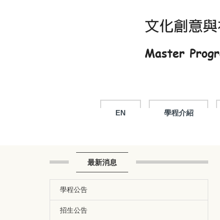
跳
到
主
要
內
容
區
EN
學程介紹
最新消息
學程公告
招生公告