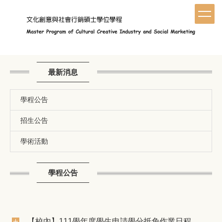
跳
到
主
要
內
容
區
最新消息
學程公告
招生公告
學術活動
學程公告
【校內】111學年度學生申請學分抵免作業日程