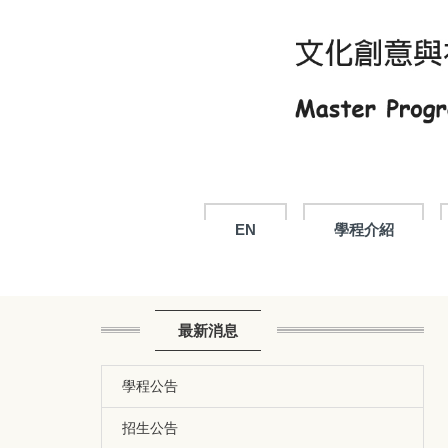
跳
到
主
要
內
容
區
EN
學程介紹
最新消息
學程公告
招生公告