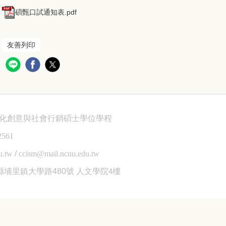
碩甄口試通知表.pdf
友善列印
文化創意與社會行銷碩士學位學程
2561
u.tw
/
ccism@mail.ncnu.edu.tw
縣埔里鎮大學路480號
人文學院4樓