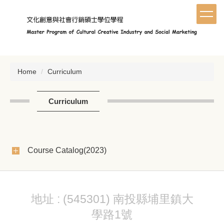
Jump
to
the
main
content
block
Home
Curriculum
Curriculum
Course Catalog(2023)
地址 : (545301) 南投縣埔里鎮大
學路1號