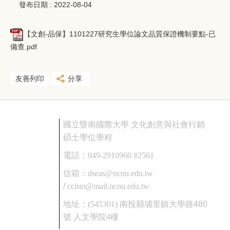
發布日期 :
2022-08-04
【文創-品保】1101227研究生學位論文品質保證機制要點-已
備查.pdf
友善列印
分享
國立暨南國際大學 文化創意與社會行銷
碩士學位學程
電話：
049-2910960 #2561
信箱：
dseas@ncnu.edu.tw
/
ccism@mail.ncnu.edu.tw
地址：
(545301)
南投縣埔里鎮大學路480
號
人文學院4樓