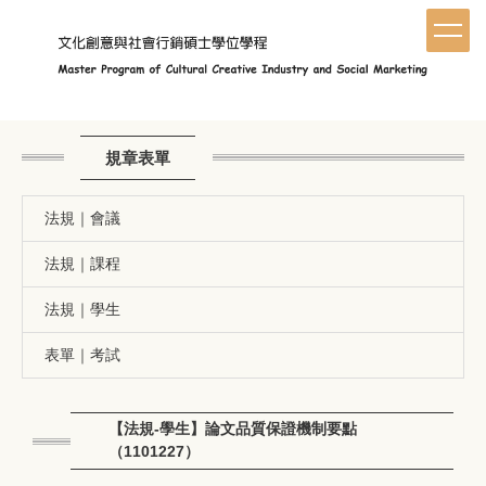
跳
到
主
要
內
容
區
規章表單
法規｜會議
法規｜課程
法規｜學生
表單｜考試
【法規-學生】論文品質保證機制要點
（1101227）