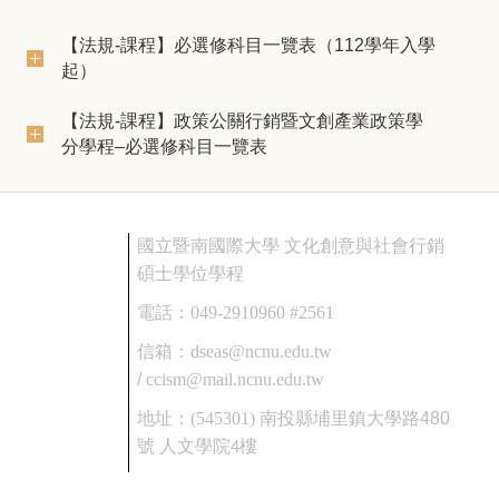
【法規-課程】必選修科目一覽表（112學年入學
起）
【法規-課程】政策公關行銷暨文創產業政策學
分學程–必選修科目一覽表
國立暨南國際大學 文化創意與社會行銷
碩士學位學程
電話：
049-2910960 #2561
信箱：
dseas@ncnu.edu.tw
/
ccism@mail.ncnu.edu.tw
地址：
(545301)
南投縣埔里鎮大學路480
號
人文學院4樓