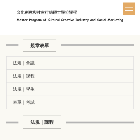
跳
到
主
要
內
容
區
規章表單
法規｜會議
法規｜課程
法規｜學生
表單｜考試
法規｜課程