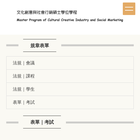
跳
到
主
要
內
容
區
規章表單
法規｜會議
法規｜課程
法規｜學生
表單｜考試
表單｜考試